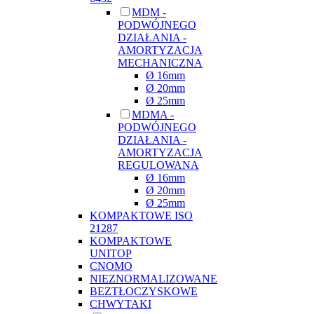
MDM -
PODWÓJNEGO
DZIAŁANIA -
AMORTYZACJA
MECHANICZNA
Ø 16mm
Ø 20mm
Ø 25mm
MDMA -
PODWÓJNEGO
DZIAŁANIA -
AMORTYZACJA
REGULOWANA
Ø 16mm
Ø 20mm
Ø 25mm
KOMPAKTOWE ISO
21287
KOMPAKTOWE
UNITOP
CNOMO
NIEZNORMALIZOWANE
BEZTŁOCZYSKOWE
CHWYTAKI