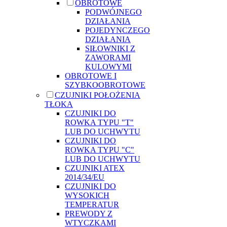
OBROTOWE
PODWÓJNEGO
DZIAŁANIA
POJEDYNCZEGO
DZIAŁANIA
SIŁOWNIKI Z
ZAWORAMI
KULOWYMI
OBROTOWE I
SZYBKOOBROTOWE
CZUJNIKI POŁOŻENIA
TŁOKA
CZUJNIKI DO
ROWKA TYPU "T"
LUB DO UCHWYTU
CZUJNIKI DO
ROWKA TYPU "C"
LUB DO UCHWYTU
CZUJNIKI ATEX
2014/34/EU
CZUJNIKI DO
WYSOKICH
TEMPERATUR
PREWODY Z
WTYCZKAMI