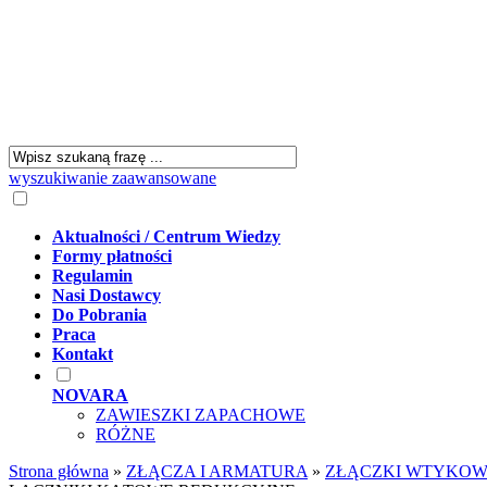
wyszukiwanie zaawansowane
Aktualności / Centrum Wiedzy
Formy płatności
Regulamin
Nasi Dostawcy
Do Pobrania
Praca
Kontakt
NOVARA
ZAWIESZKI ZAPACHOWE
RÓŻNE
Strona główna
»
ZŁĄCZA I ARMATURA
»
ZŁĄCZKI WTYKOWE