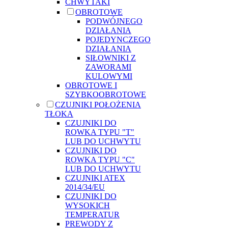
CHWYTAKI
OBROTOWE
PODWÓJNEGO
DZIAŁANIA
POJEDYNCZEGO
DZIAŁANIA
SIŁOWNIKI Z
ZAWORAMI
KULOWYMI
OBROTOWE I
SZYBKOOBROTOWE
CZUJNIKI POŁOŻENIA
TŁOKA
CZUJNIKI DO
ROWKA TYPU "T"
LUB DO UCHWYTU
CZUJNIKI DO
ROWKA TYPU "C"
LUB DO UCHWYTU
CZUJNIKI ATEX
2014/34/EU
CZUJNIKI DO
WYSOKICH
TEMPERATUR
PREWODY Z