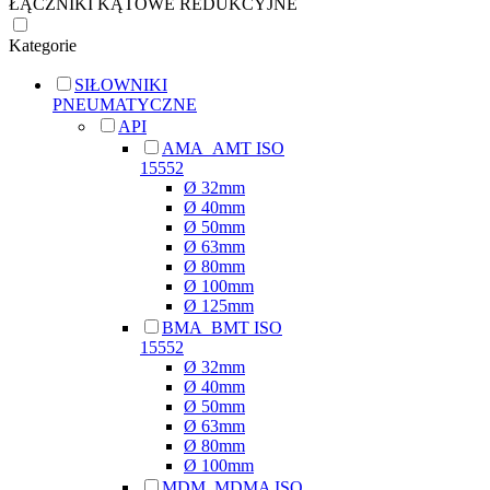
ŁĄCZNIKI KĄTOWE REDUKCYJNE
Kategorie
SIŁOWNIKI
PNEUMATYCZNE
API
AMA_AMT ISO
15552
Ø 32mm
Ø 40mm
Ø 50mm
Ø 63mm
Ø 80mm
Ø 100mm
Ø 125mm
BMA_BMT ISO
15552
Ø 32mm
Ø 40mm
Ø 50mm
Ø 63mm
Ø 80mm
Ø 100mm
MDM_MDMA ISO