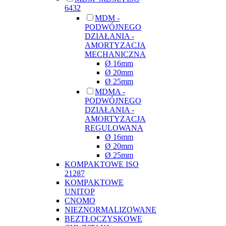
6432
MDM -
PODWÓJNEGO
DZIAŁANIA -
AMORTYZACJA
MECHANICZNA
Ø 16mm
Ø 20mm
Ø 25mm
MDMA -
PODWÓJNEGO
DZIAŁANIA -
AMORTYZACJA
REGULOWANA
Ø 16mm
Ø 20mm
Ø 25mm
KOMPAKTOWE ISO
21287
KOMPAKTOWE
UNITOP
CNOMO
NIEZNORMALIZOWANE
BEZTŁOCZYSKOWE