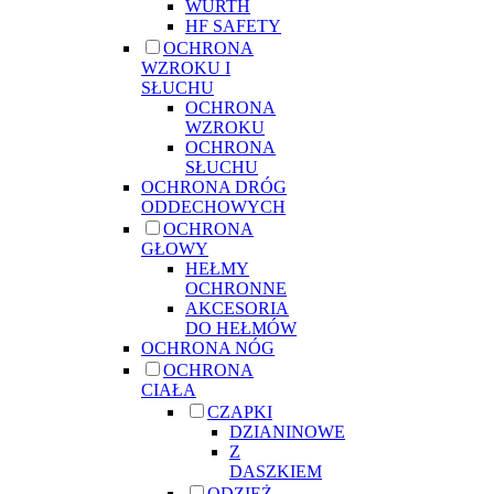
WURTH
HF SAFETY
OCHRONA
WZROKU I
SŁUCHU
OCHRONA
WZROKU
OCHRONA
SŁUCHU
OCHRONA DRÓG
ODDECHOWYCH
OCHRONA
GŁOWY
HEŁMY
OCHRONNE
AKCESORIA
DO HEŁMÓW
OCHRONA NÓG
OCHRONA
CIAŁA
CZAPKI
DZIANINOWE
Z
DASZKIEM
ODZIEŻ