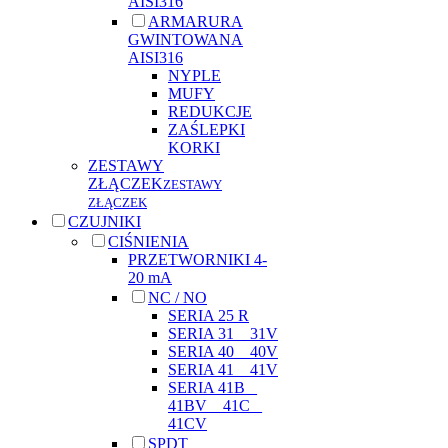
AISI316
ARMARURA
GWINTOWANA
AISI316
NYPLE
MUFY
REDUKCJE
ZAŚLEPKI
KORKI
ZESTAWY
ZŁĄCZEK
ZESTAWY
ZŁĄCZEK
CZUJNIKI
CIŚNIENIA
PRZETWORNIKI 4-
20 mA
NC / NO
SERIA 25 R
SERIA 31 _ 31V
SERIA 40 _ 40V
SERIA 41 _ 41V
SERIA 41B _
41BV _ 41C _
41CV
SPDT