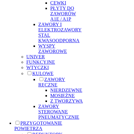
CEWKI
PŁYTY DO
ZAWORÓW
A1E / A1P
ZAWORY I
ELEKTROZAWORY
STAL
KWASOODPORNA
WYSPY
ZAWOROWE
UNIVER
FUNKCYJNE
WTYCZKI
KULOWE
ZAWORY
RĘCZNE
NIERDZEWNE
MOSIĘŻNE
Z TWORZYWA
ZAWORY
STEROWANE
PNEUMATYCZNIE
PRZYGOTOWANIE
POWIETRZA