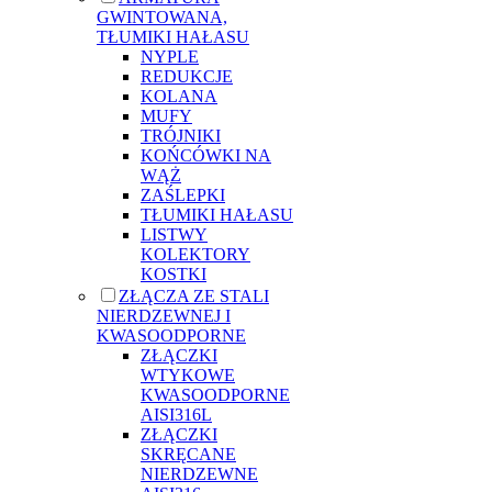
GWINTOWANA,
TŁUMIKI HAŁASU
NYPLE
REDUKCJE
KOLANA
MUFY
TRÓJNIKI
KOŃCÓWKI NA
WĄŻ
ZAŚLEPKI
TŁUMIKI HAŁASU
LISTWY
KOLEKTORY
KOSTKI
ZŁĄCZA ZE STALI
NIERDZEWNEJ I
KWASOODPORNE
ZŁĄCZKI
WTYKOWE
KWASOODPORNE
AISI316L
ZŁĄCZKI
SKRĘCANE
NIERDZEWNE