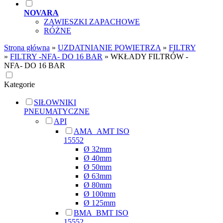
NOVARA
ZAWIESZKI ZAPACHOWE
RÓŻNE
Strona główna
»
UZDATNIANIE POWIETRZA
»
FILTRY
»
FILTRY -NFA- DO 16 BAR
»
WKŁADY FILTRÓW -
NFA- DO 16 BAR
Kategorie
SIŁOWNIKI
PNEUMATYCZNE
API
AMA_AMT ISO
15552
Ø 32mm
Ø 40mm
Ø 50mm
Ø 63mm
Ø 80mm
Ø 100mm
Ø 125mm
BMA_BMT ISO
15552