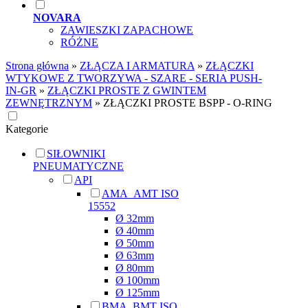
NOVARA
ZAWIESZKI ZAPACHOWE
RÓŻNE
Strona główna
»
ZŁĄCZA I ARMATURA
»
ZŁĄCZKI
WTYKOWE Z TWORZYWA - SZARE - SERIA PUSH-
IN-GR
»
ZŁĄCZKI PROSTE Z GWINTEM
ZEWNĘTRZNYM
»
ZŁĄCZKI PROSTE BSPP - O-RING
Kategorie
SIŁOWNIKI
PNEUMATYCZNE
API
AMA_AMT ISO
15552
Ø 32mm
Ø 40mm
Ø 50mm
Ø 63mm
Ø 80mm
Ø 100mm
Ø 125mm
BMA_BMT ISO