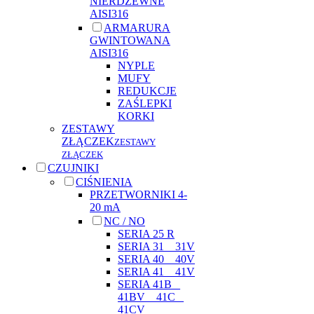
NIERDZEWNE
AISI316
ARMARURA
GWINTOWANA
AISI316
NYPLE
MUFY
REDUKCJE
ZAŚLEPKI
KORKI
ZESTAWY
ZŁĄCZEK
ZESTAWY
ZŁĄCZEK
CZUJNIKI
CIŚNIENIA
PRZETWORNIKI 4-
20 mA
NC / NO
SERIA 25 R
SERIA 31 _ 31V
SERIA 40 _ 40V
SERIA 41 _ 41V
SERIA 41B _
41BV _ 41C _
41CV