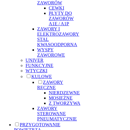
ZAWORÓW
CEWKI
PŁYTY DO
ZAWORÓW
A1E / A1P
ZAWORY I
ELEKTROZAWORY
STAL
KWASOODPORNA
WYSPY
ZAWOROWE
UNIVER
FUNKCYJNE
WTYCZKI
KULOWE
ZAWORY
RĘCZNE
NIERDZEWNE
MOSIĘŻNE
Z TWORZYWA
ZAWORY
STEROWANE
PNEUMATYCZNIE
PRZYGOTOWANIE
POWIETRZA