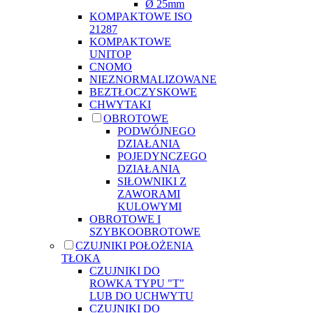
Ø 25mm
KOMPAKTOWE ISO
21287
KOMPAKTOWE
UNITOP
CNOMO
NIEZNORMALIZOWANE
BEZTŁOCZYSKOWE
CHWYTAKI
OBROTOWE
PODWÓJNEGO
DZIAŁANIA
POJEDYNCZEGO
DZIAŁANIA
SIŁOWNIKI Z
ZAWORAMI
KULOWYMI
OBROTOWE I
SZYBKOOBROTOWE
CZUJNIKI POŁOŻENIA
TŁOKA
CZUJNIKI DO
ROWKA TYPU "T"
LUB DO UCHWYTU
CZUJNIKI DO