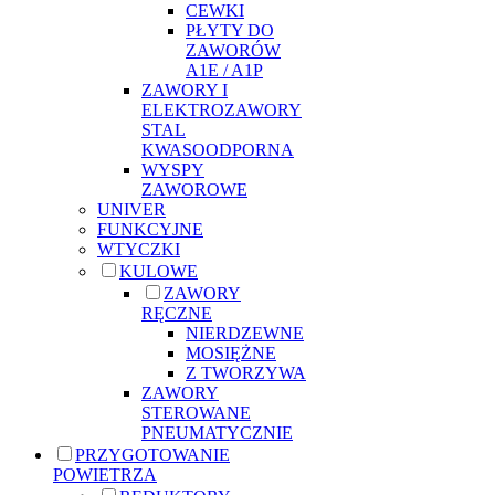
CEWKI
PŁYTY DO
ZAWORÓW
A1E / A1P
ZAWORY I
ELEKTROZAWORY
STAL
KWASOODPORNA
WYSPY
ZAWOROWE
UNIVER
FUNKCYJNE
WTYCZKI
KULOWE
ZAWORY
RĘCZNE
NIERDZEWNE
MOSIĘŻNE
Z TWORZYWA
ZAWORY
STEROWANE
PNEUMATYCZNIE
PRZYGOTOWANIE
POWIETRZA