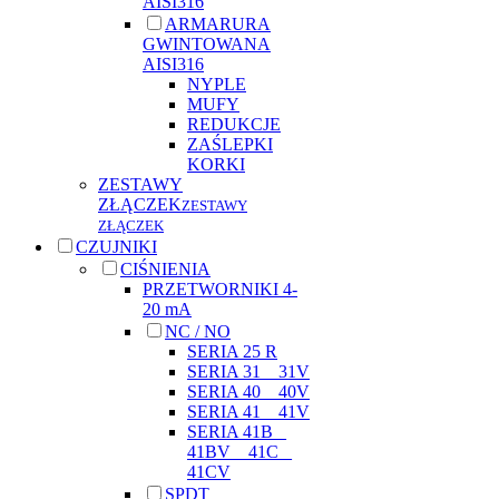
AISI316
ARMARURA
GWINTOWANA
AISI316
NYPLE
MUFY
REDUKCJE
ZAŚLEPKI
KORKI
ZESTAWY
ZŁĄCZEK
ZESTAWY
ZŁĄCZEK
CZUJNIKI
CIŚNIENIA
PRZETWORNIKI 4-
20 mA
NC / NO
SERIA 25 R
SERIA 31 _ 31V
SERIA 40 _ 40V
SERIA 41 _ 41V
SERIA 41B _
41BV _ 41C _
41CV
SPDT