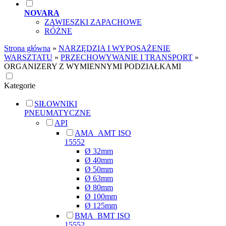
NOVARA
ZAWIESZKI ZAPACHOWE
RÓŻNE
Strona główna
»
NARZĘDZIA I WYPOSAŻENIE
WARSZTATU
»
PRZECHOWYWANIE I TRANSPORT
»
ORGANIZERY Z WYMIENNYMI PODZIAŁKAMI
Kategorie
SIŁOWNIKI
PNEUMATYCZNE
API
AMA_AMT ISO
15552
Ø 32mm
Ø 40mm
Ø 50mm
Ø 63mm
Ø 80mm
Ø 100mm
Ø 125mm
BMA_BMT ISO
15552