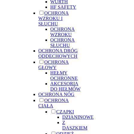
WURTH
HF SAFETY
OCHRONA
WZROKU I
SŁUCHU
OCHRONA
WZROKU
OCHRONA
SŁUCHU
OCHRONA DRÓG
ODDECHOWYCH
OCHRONA
GŁOWY
HEŁMY
OCHRONNE
AKCESORIA
DO HEŁMÓW
OCHRONA NÓG
OCHRONA
CIAŁA
CZAPKI
DZIANINOWE
Z
DASZKIEM
ODZIEŻ