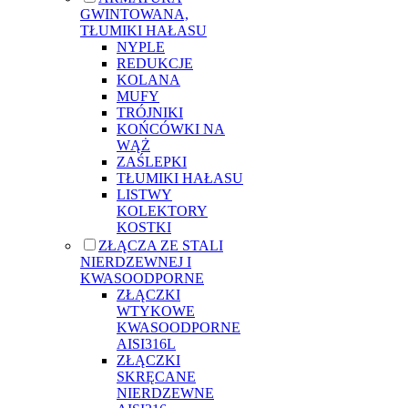
GWINTOWANA,
TŁUMIKI HAŁASU
NYPLE
REDUKCJE
KOLANA
MUFY
TRÓJNIKI
KOŃCÓWKI NA
WĄŻ
ZAŚLEPKI
TŁUMIKI HAŁASU
LISTWY
KOLEKTORY
KOSTKI
ZŁĄCZA ZE STALI
NIERDZEWNEJ I
KWASOODPORNE
ZŁĄCZKI
WTYKOWE
KWASOODPORNE
AISI316L
ZŁĄCZKI
SKRĘCANE
NIERDZEWNE