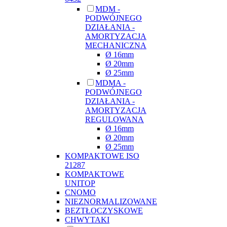
MDM -
PODWÓJNEGO
DZIAŁANIA -
AMORTYZACJA
MECHANICZNA
Ø 16mm
Ø 20mm
Ø 25mm
MDMA -
PODWÓJNEGO
DZIAŁANIA -
AMORTYZACJA
REGULOWANA
Ø 16mm
Ø 20mm
Ø 25mm
KOMPAKTOWE ISO
21287
KOMPAKTOWE
UNITOP
CNOMO
NIEZNORMALIZOWANE
BEZTŁOCZYSKOWE
CHWYTAKI